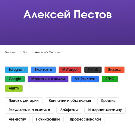
Алексей Пестов
Главная
/
Блог
/
Алексей Пестов
Telegram
ВКонтакте
MyTarget
TikTok
Яндекс
Google
Маркетинг в целом
VK Реклама
2ГИС
Авито
Поиск аудитории
Кампании и объявления
Креатив
Результаты и аналитика
Лайфхаки
Интернет-магазину
Агентству
Начинающим
Профессионалам