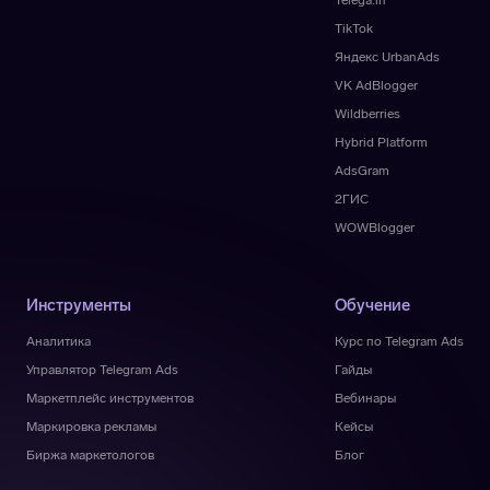
Telega.in
TikTok
Яндекс UrbanAds
VK AdBlogger
Wildberries
Hybrid Platform
AdsGram
2ГИС
WOWBlogger
Инструменты
Обучение
Аналитика
Курс по Telegram Ads
Управлятор Telegram Ads
Гайды
Маркетплейс инструментов
Вебинары
Маркировка рекламы
Кейсы
Биржа маркетологов
Блог