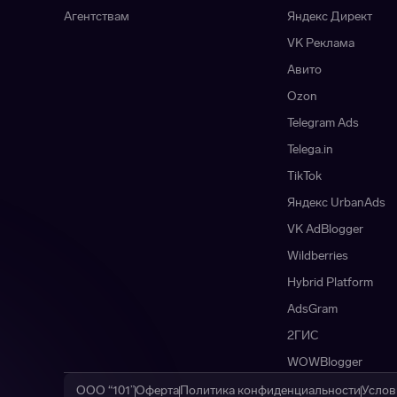
Агентствам
Яндекс Директ
VK Реклама
Авито
Ozon
Telegram Ads
Telega.in
TikTok
Яндекс UrbanAds
VK AdBlogger
Wildberries
Hybrid Platform
AdsGram
2ГИС
WOWBlogger
ООО “101”
Оферта
Политика конфиденциальности
Услов