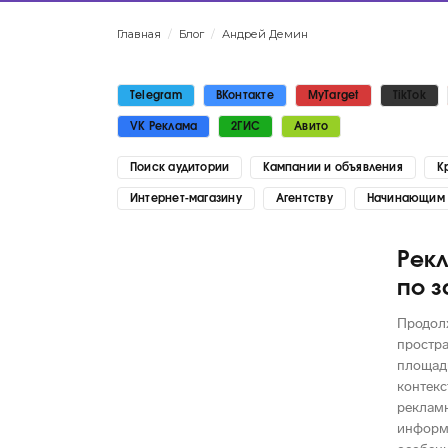
Главная
/
Блог
/
Андрей Демин
Telegram
ВКонтакте
MyTarget
TikTok
VK Реклама
2ГИС
Авито
Поиск аудитории
Кампании и объявления
К
Интернет-магазину
Агентству
Начинающим
Рекл
по з
Продолж
Яндекс
простра
площадк
контекс
рекламн
информа