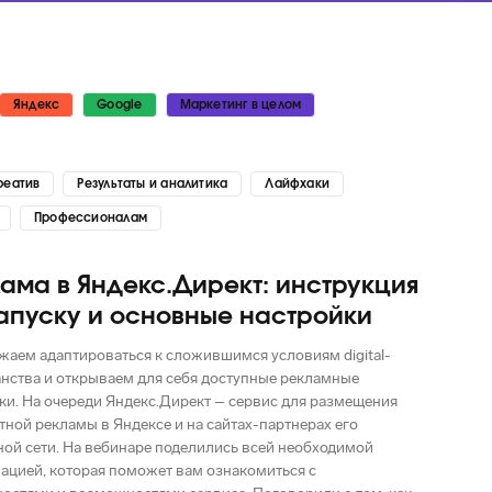
Яндекс
Google
Маркетинг в целом
реатив
Результаты и аналитика
Лайфхаки
Профессионалам
ама в Яндекс.Директ: инструкция
апуску и основные настройки
аем адаптироваться к сложившимся условиям digital-
нства и открываем для себя доступные рекламные
и. На очереди Яндекс.Директ – сервис для размещения
тной рекламы в Яндексе и на сайтах-партнерах его
ой сети. На вебинаре поделились всей необходимой
цией, которая поможет вам ознакомиться с