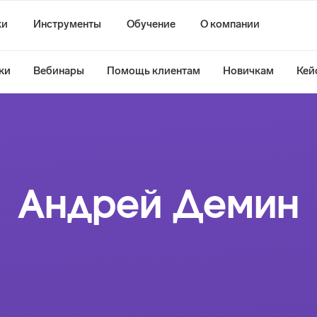
ки
Инструменты
Обучение
О компании
ки
Вебинары
Помощь клиентам
Новичкам
Кей
Андрей Демин