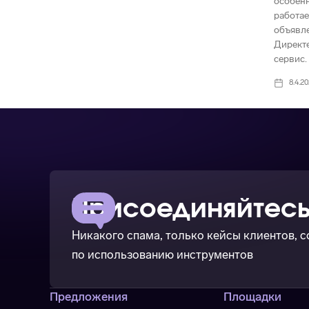
особенн
работае
объявле
Директе
сервис.
8.4.2
Присоединяйтесь
Никакого спама, только кейсы клиентов, 
по использованию инструментов
Предложения
Площадки