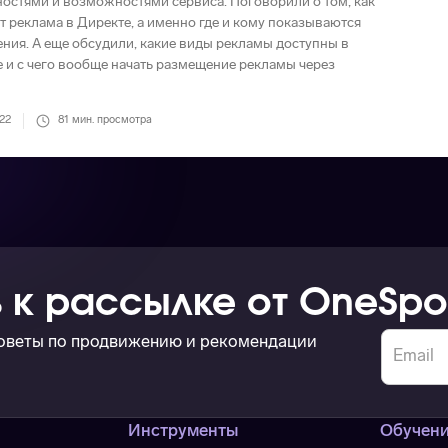
остями и возможностями сервиса. Поговорили о том, как
т реклама в Директе, а именно где и кому показываются
ния. А еще обсудили, какие виды рекламы доступны в
 и с чего вообще начать размещение рекламы через
022
81
мин. просмотра
 к рассылке от OneSpo
советы по продвижению и рекомендации
Инструменты
Обучен