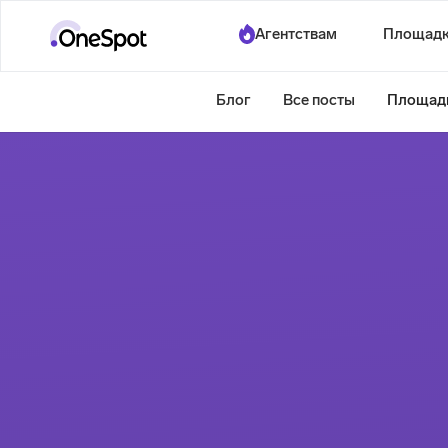
Агентствам
Площад
Блог
Все посты
Площад