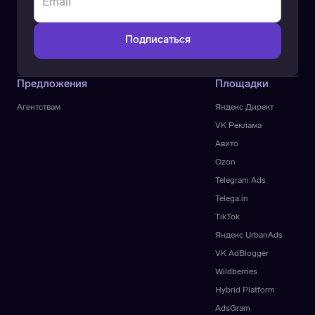
Предложения
Площадки
Агентствам
Яндекс Директ
VK Реклама
Авито
Ozon
Telegram Ads
Telega.in
TikTok
Яндекс UrbanAds
VK AdBlogger
Wildberries
Hybrid Platform
AdsGram