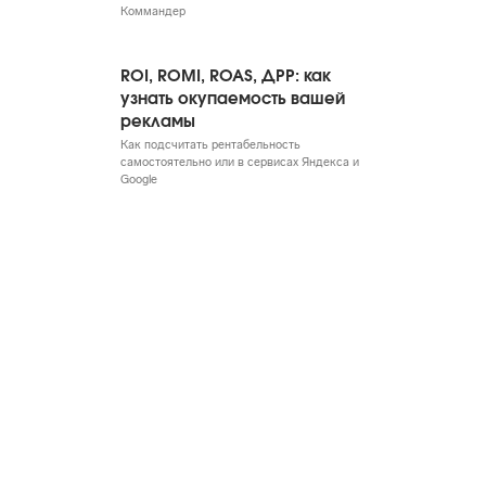
Коммандер
ROI, ROMI, ROAS, ДРР: как
узнать окупаемость вашей
рекламы
Как подсчитать рентабельность
самостоятельно или в сервисах Яндекса и
Google