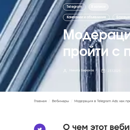
Telegram
В записи
Кампании и объявления
Базовые
Модерация
пройти с 
23.1.2025
Никита Бирюков
Главная
/
Вебинары
/
Модерация в Telegram Ads: как пр
О чем этот веб