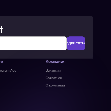
t
ие
Компания
legram Ads
Вакансии
Связаться
О компании