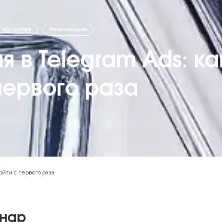
 настройки
Начинающим
 в Telegram Ads: ка
первого раза
ойти с первого раза
инар