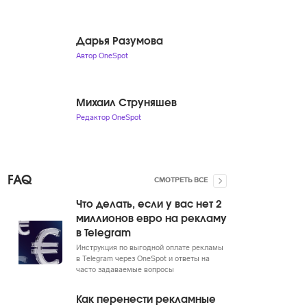
Дарья Разумова
Автор OneSpot
Михаил Струняшев
Редактор OneSpot
FAQ
СМОТРЕТЬ ВСЕ
Что делать, если у вас нет 2
миллионов евро на рекламу
в Telegram
Инструкция по выгодной оплате рекламы
в Telegram через OneSpot и ответы на
часто задаваемые вопросы
Как перенести рекламные