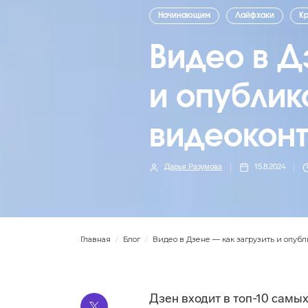
Начинающим
Лайфхаки
К
Видео в Д
и опублик
видеоконт
Дарья Разумова
15.8.2024
Главная
/
Блог
/
Видео в Дзене — как загрузить и опубл
Дзен входит в топ-10 самы