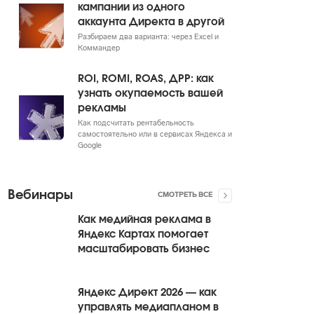
кампании из одного
аккаунта Директа в другой
Разбираем два варианта: через Excel и
Коммандер
ROI, ROMI, ROAS, ДРР: как
узнать окупаемость вашей
рекламы
Как подсчитать рентабельность
самостоятельно или в сервисах Яндекса и
Google
Вебинары
СМОТРЕТЬ ВСЕ
Как медийная реклама в
Яндекс Картах помогает
масштабировать бизнес
Яндекс Директ 2026 — как
управлять медиапланом в