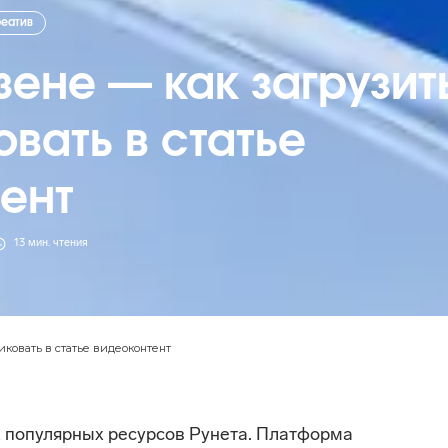
реатив
зене — как загрузит
овать в статье
ент
13
мин. чтения
иковать в статье видеоконтент
х популярных ресурсов Рунета. Платформа