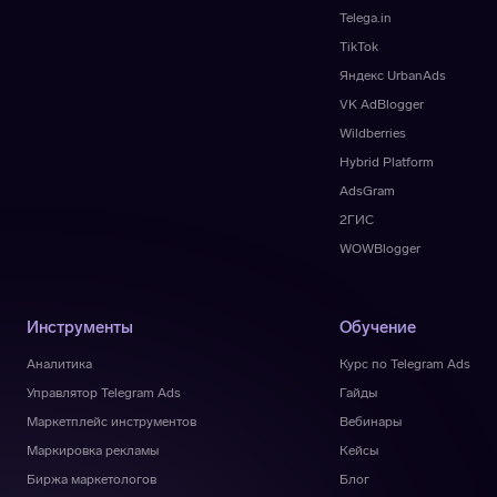
Telega.in
TikTok
Яндекс UrbanAds
VK AdBlogger
Wildberries
Hybrid Platform
AdsGram
2ГИС
WOWBlogger
Инструменты
Обучение
Аналитика
Курс по Telegram Ads
Управлятор Telegram Ads
Гайды
Маркетплейс инструментов
Вебинары
Маркировка рекламы
Кейсы
Биржа маркетологов
Блог