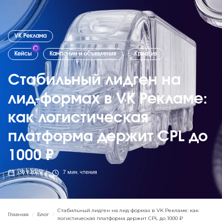
VK Реклама
Кейсы
Кампании и объявления
Креатив
Стабильный лидген на
лид-формах в VK Рекламе:
как логистическая
платформа держит CPL до
1000 ₽
30.9.2025
7
мин. чтения
Стабильный лидген на лид-формах в VK Рекламе: как
Главная
/
Блог
/
логистическая платформа держит CPL до 1000 ₽