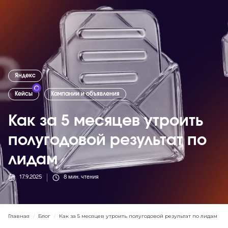
Яндекс
Кейсы
Кампании и объявления
Как за 5 месяцев утроить
полугодовой результат по
лидам
17.9.2025
8
мин. чтения
Главная
/
Блог
/
Как за 5 месяцев утроить полугодовой результат по лидам