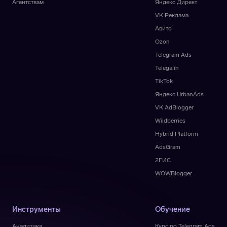
Агентствам
Яндекс Директ
VK Реклама
Авито
Ozon
Telegram Ads
Telega.in
TikTok
Яндекс UrbanAds
VK AdBlogger
Wildberries
Hybrid Platform
AdsGram
2ГИС
WOWBlogger
Инструменты
Обучение
Аналитика
Курс по Telegram Ads