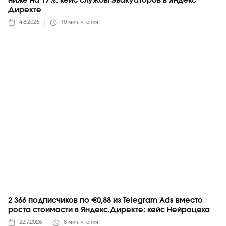
ниже на 17%: кейс службы эвакуаторов в Яндекс
Директе
4.8.2026
10
мин. чтения
Telegram
2 366 подписчиков по €0,88 из Telegram Ads вместо
роста стоимости в Яндекс.Директе: кейс Нейроцеха
22.7.2026
8
мин. чтения